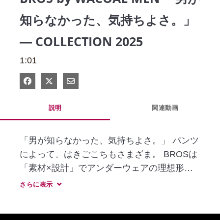
知らなかった、気持ちよさ。」
― COLLECTION 2025
1:01
Facebook で共有
Xで共有する
電子メールで共有
説明
関連動画
「男が知らなかった、気持ちよさ。」 パンツ
によって、はきごこちもさまざま。 BROSは
「素材×設計」でアンダーウェアの理想形
を、追い求める。 ⽇常を楽しむように、下着
さらに表示
選びも楽しみましょう。